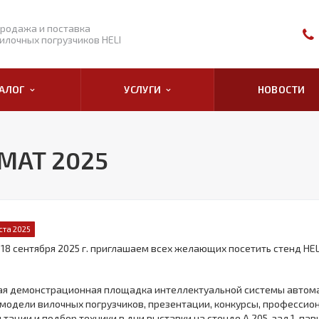
родажа и поставка
илочных погрузчиков HELI
ТАЛОГ
УСЛУГИ
НОВОСТИ
еМАТ 2025
ста 2025
о 18 сентября 2025 г. приглашаем всех желающих посетить стенд HE
я демонстрационная площадка интеллектуальной системы автома
модели вилочных погрузчиков, презентации, конкурсы, профессио
ьтации и подбор техники в дни выставки на стенде А 205, зал 1, пав