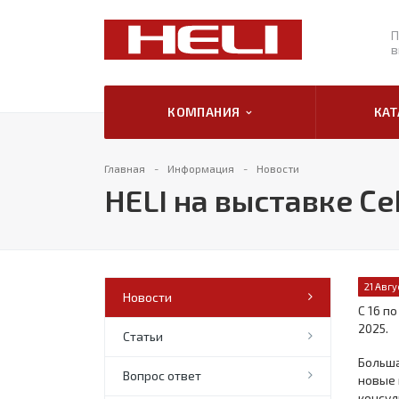
П
в
КОМПАНИЯ
КА
Главная
Информация
Новости
HELI на выставке С
21 Авгу
Новости
С 16 п
2025.
Статьи
Больша
Вопрос ответ
новые 
консул