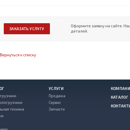
Оформите заявку на сайте. На
ЗАКАЗАТЬ УСЛУГУ
деталей.
Вернуться к списку
ОГ
УСЛУГИ
КОМПАН
грузчики
Продажа
КАТАЛОГ
опогрузчики
Сервис
КОНТАКТ
льная техника
Запчасти
ки
чики