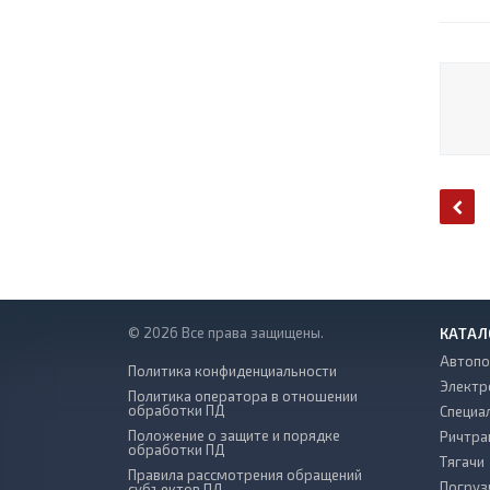
© 2026 Все права защищены.
КАТАЛ
Автопо
Политика конфиденциальности
Электр
Политика оператора в отношении
обработки ПД
Специа
Положение о защите и порядке
Ричтра
обработки ПД
Тягачи
Правила рассмотрения обращений
Погруз
субъектов ПД