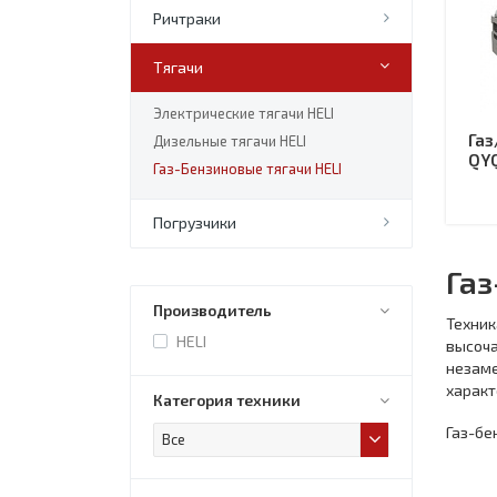
Ричтраки
Тягачи
Электрические тягачи HELI
Газ
Дизельные тягачи HELI
QY
Газ-Бензиновые тягачи HELI
Погрузчики
Газ
Производитель
Техни
HELI
высоч
незам
характ
Категория техники
Газ-бе
Все